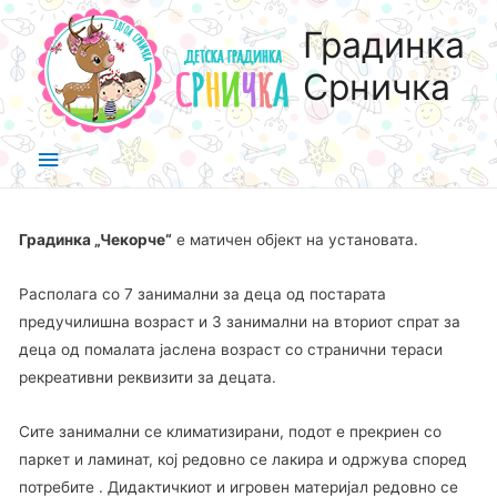
Градинка
Срничка
Градинка „
Чекорче
“
е матичен објект на установата.
Располага со 7 занимални за деца од постарата
предучилишна возраст и 3 занимални на вториот спрат за
деца од помалата јаслена возраст со странични тераси
рекреативни реквизити за децата.
Сите занимални се климатизирани, подот е прекриен со
паркет и ламинат, кој редовно се лакира и одржува според
потребите . Дидактичкиот и игровен материјал редовно се