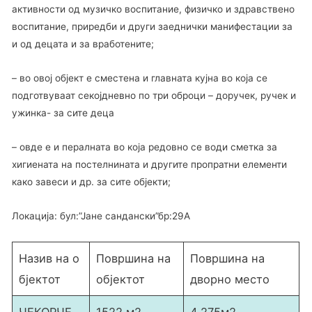
активности од музичко воспитание, физичко и здравствено
воспитание, приредби и други заеднички манифестации за
и од децата и за вработените;
– во овој објект е сместена и главната кујна во која се
подготвуваат секојдневно по три оброци – доручек, ручек и
ужинка- за сите деца
– овде е и пералната во која редовно се води сметка за
хигиената на постелнината и другите пропратни елементи
како завеси и др. за сите објекти;
Локација: бул:”Јане сандански”бр:29A
Назив на о
Површина на
Површина на
бјектот
објектот
дворно место