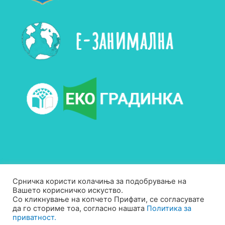
Срничка користи колачиња за подобрување на
Вашето корисничко искуство.
Контакт
|
Политика за приватност
|
Согласност за употреба на
Со кликнување на копчето Прифати, се согласувате
да го сториме тоа, согласно нашата
Политика за
слики од деца
приватност.