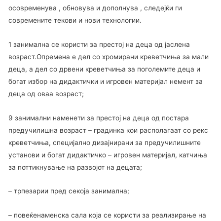
осовременува , обновува и дополнува , следејќи ги
современите текови и нови технологии.
1 занимална се користи за престој на деца од јаслена
возраст.Опремена е дел со хромирани креветчиња за мали
деца, а дел со дрвени креветчиња за поголемите деца и
богат избор на дидактички и игровен материјал немент за
деца од оваа возраст;
9 занимални наменети за престој на деца од постара
предучилишна возраст – градинка кои располагаат со рекс
креветчиња, специјално дизајнирани за предучилишните
установи и богат дидактичко – игровен материјал, катчиња
за поттикнување на развојот на децата;
– трпезарии пред секоја занимална;
– повеќенаменска сала која се користи за реализирање на