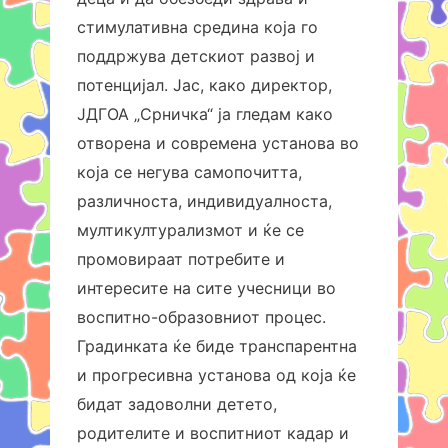
стимулативна средина која го
поддржува детскиот развој и
потенцијал. Јас, како директор,
ЈДГОА „Срничка“ ја гледам како
отворена и современа установа во
која се негува самопочитта,
различноста, индивидуалноста,
мултикултурализмот и ќе се
промовираат потребите и
интересите на сите учесници во
воспитно-образовниот процес.
Градинката ќе биде транспарентна
и прогресивна установа од која ќе
бидат задоволни детето,
родителите и воспитниот кадар и