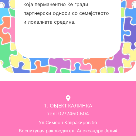
која перманентно ќе гради
партнерски односи со семејството
и локалната средина.
1. ОБЈЕКТ КАЛИНКА
тел: 02/2460-604
Ул.Симеон Кавракиров бб
Воспитувач раководител: Александра Јелиќ