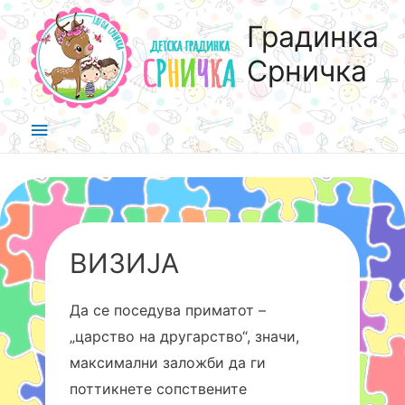
Градинка
Срничка
ВИЗИЈА
Да се поседува приматот –
„царство на другарство“, значи,
максимални заложби да ги
поттикнете сопствените