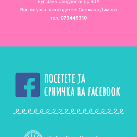
Бул.Јане Сандански бр.83А
Воспитувач раководител: Снежана Димова
тел.
075445310