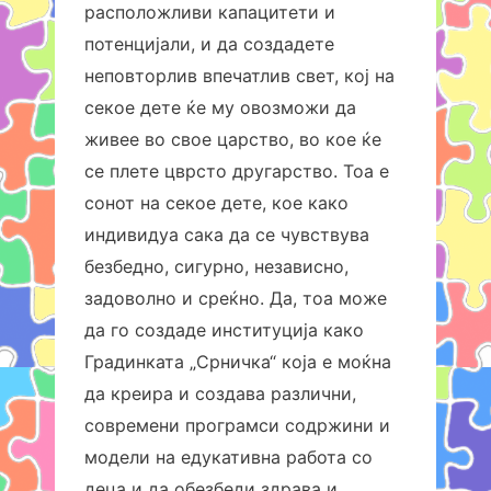
расположливи капацитети и
потенцијали, и да создадете
неповторлив впечатлив свет, кој на
секое дете ќе му овозможи да
живее во свое царство, во кое ќе
се плете цврсто другарство. Тоа е
сонот на секое дете, кое како
индивидуа сака да се чувствува
безбедно, сигурно, независно,
задоволно и среќно. Да, тоа може
да го создаде институција како
Градинката „Срничка“ која е моќна
да креира и создава различни,
современи програмси содржини и
модели на едукативна работа со
деца и да обезбеди здрава и