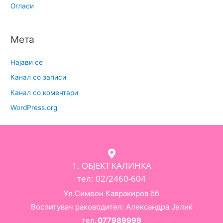
Огласи
Мета
Најави се
Канал со записи
Канал со коментари
WordPress.org
1. ОБЈЕКТ КАЛИНКА
тел: 02/2460-604
Ул.Симеон Кавракиров бб
Воспитувач раководител: Александра Јелиќ
тел
. 077989999