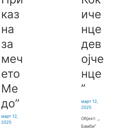
каз
иче
на
нце
за
дев
меч
ојче
ето
нце
Ме
”
до”
март 12,
2025
март 12,
Објект: ,,
2025
Бамби”