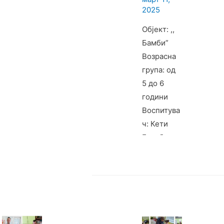
2025
Објект: ,,
Бамби”
Возрасна
група: од
5 до 6
години
Воспитува
ч: Кети
Голубовск
а