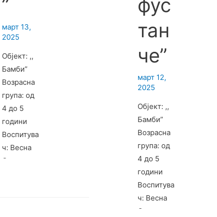
”
фус
тан
март 13,
2025
че”
Објект: ,,
Бамби”
март 12,
Возрасна
2025
група: од
Објект: ,,
4 до 5
Бамби”
години
Возрасна
Воспитува
група: од
ч: Весна
4 до 5
Спирковск
години
а
Воспитува
ч: Весна
Спирковск