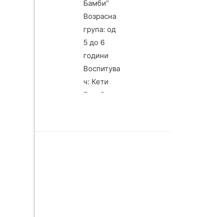
Бамби”
Возрасна
група: од
5 до 6
години
Воспитува
ч: Кети
Голубовск
а