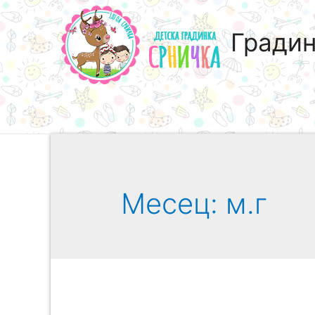
Градин
Месец:
м.г