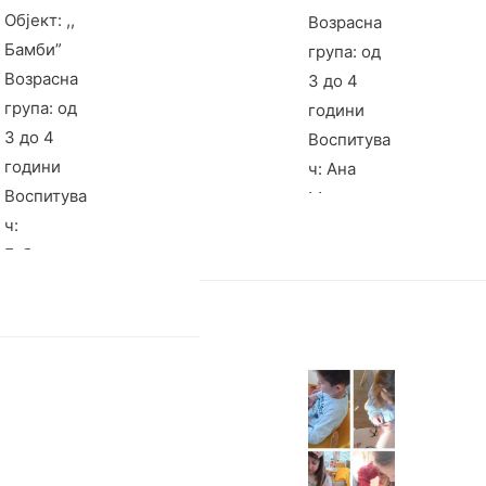
Објект: ,,
Возрасна
Бамби”
група: од
Возрасна
3 до 4
група: од
години
3 до 4
Воспитува
години
ч: Ана
Воспитува
Меми
ч:
Габриела
Трпковска