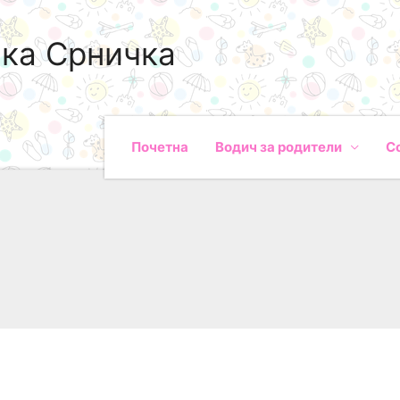
ка Срничка
Почетна
Водич за родители
С