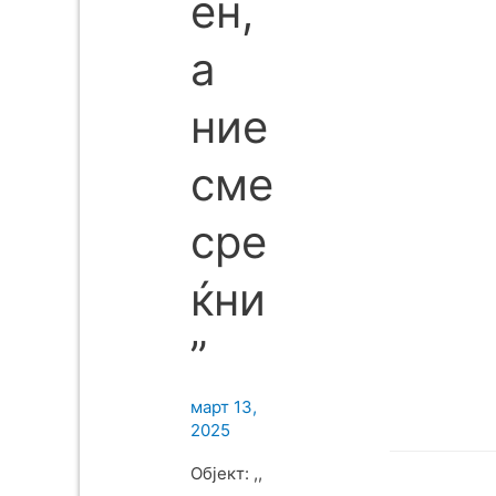
ен,
а
ние
сме
сре
ќни
”
март 13,
2025
Објект: ,,