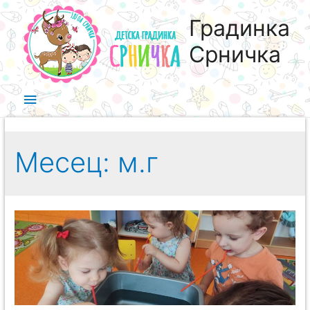
Градинка
Срничка
Месец:
м.г