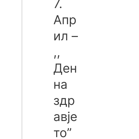
7.
Апр
ил –
,,
Ден
на
здр
авје
то”