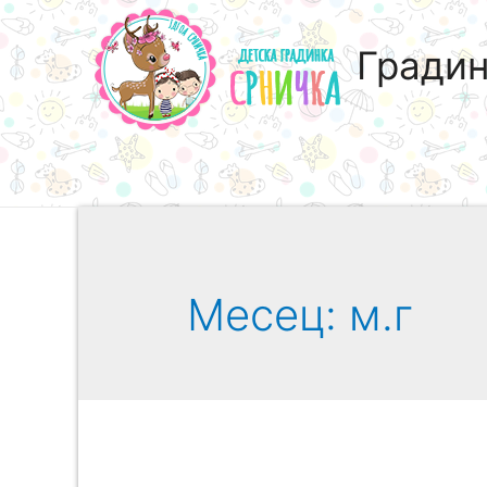
Градин
Месец:
м.г