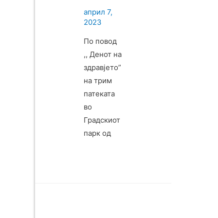
април 7,
2023
По повод
,, Денот на
здравјето”
на трим
патеката
во
Градскиот
парк од
страна на
Детски
културен
центар ,,
Карпош”
беше