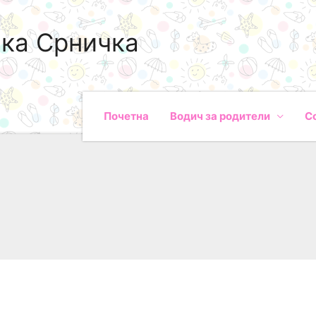
ка Срничка
Почетна
Водич за родители
С