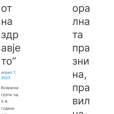
от
ора
ученици
од ООУ
на
лна
“Браќа
Миладино
здр
та
вци”.Ове
активност
авје
пра
и се
реализира
то”
зни
ат во
рамките
на,
април 7,
на
2023
Еразмус +
пра
Возрасна
проектот:
група: од
“Чекор
вил
5-6
поблиску
години
до среќен
на