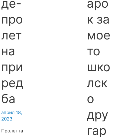
де-
аро
про
к за
лет
мое
на
то
при
шко
ред
лск
ба
о
дру
април 18,
2023
гар
Пролетта