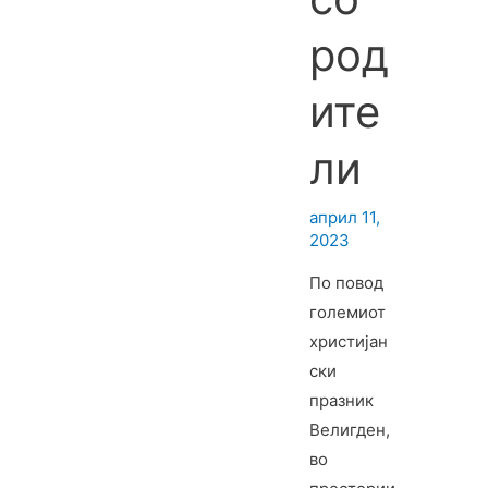
пролетна
род
приредба
Воспитува
ите
ч: Марина
Трајчевск
ли
а
Негувател
април 11,
: Габриела
2023
Цветковск
По повод
а
големиот
христијан
ски
празник
Велигден,
во