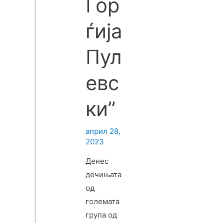
Ѓор
ѓија
Пул
евс
ки”
април 28,
2023
Денес
дечињата
од
големата
група од