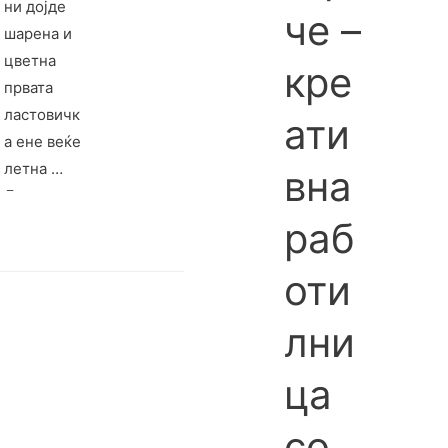
ни дојде
че –
шарена и
цветна
кре
првата
ластовичк
ати
а ене веќе
летна …
вна
Дечињата
од средна
раб
група од
оти
објект ,,
Лале” ја
лни
одбележа
а
ца
пролетта
со
со
прекрасна