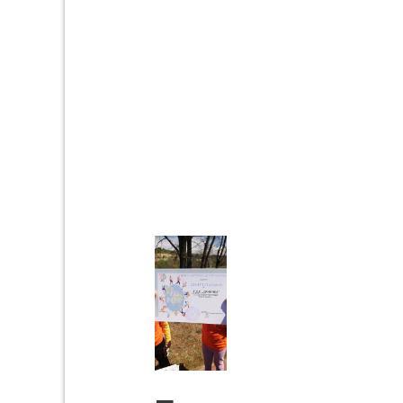
поразгова
ат со нив и
нивните
наставнич
ки.