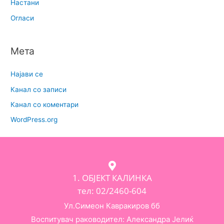
Настани
Огласи
Мета
Најави се
Канал со записи
Канал со коментари
WordPress.org
1. ОБЈЕКТ КАЛИНКА
тел: 02/2460-604
Ул.Симеон Кавракиров бб
Воспитувач раководител: Александра Јелиќ