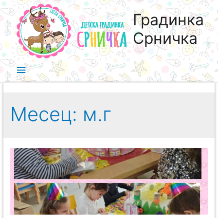
Градинка
Срничка
Месец:
м.г