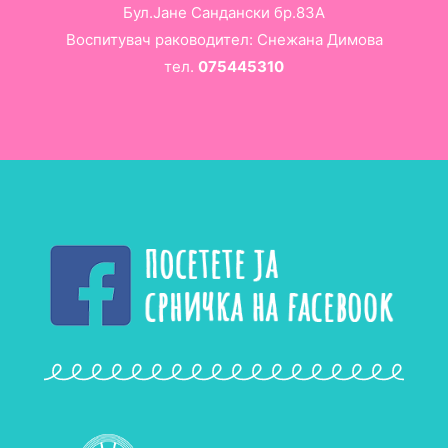
Бул.Јане Сандански бр.83А
Воспитувач раководител: Снежана Димова
тел.
075445310