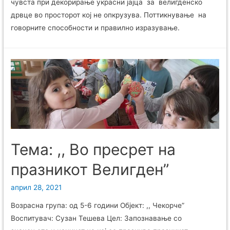
чувста при декорирање украсни јајца за велигденско
дрвце во просторот кој не опкрузува. Поттикнување на
говорните способности и правилно изразување.
Тема: ,, Во пресрет на
празникот Велигден”
април 28, 2021
Возрасна група: од 5-6 години Објект: ,, Чекорче”
Воспитувач: Сузан Тешева Цел: Запознавање со