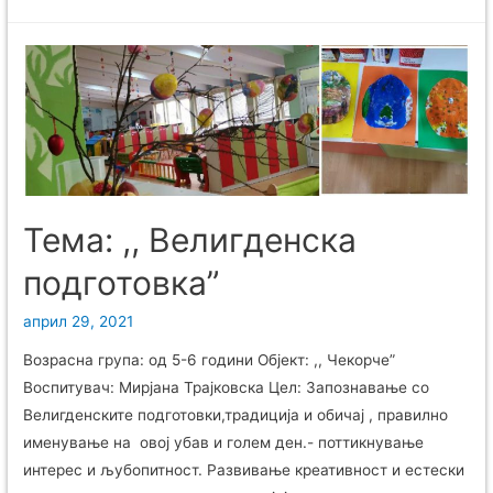
Тема: ,, Велигденска
подготовка”
април 29, 2021
Возрасна група: од 5-6 години Објект: ,, Чекорче”
Воспитувач: Мирјана Трајковска Цел: Запознавање со
Велигденските подготовки,традиција и обичај , правилно
именување на овој убав и голем ден.- поттикнување
интерес и љубопитност. Развивање креативност и естески