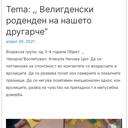
Tema: ,, Велигденски
роденден на нашето
другарче”
април 29, 2021
Возрасна група: од 3-4 години Објект: ,,
Чекорче”Воспитувач: Атинула Ничова Цел: Да се
поттикнува на спонтаност во контактите со возрасните и
врсниците. Да се развива почит кон семејните и локалните
празници. Да се негува позитивен емоционален однос кон
врсниците, развој на чувство на припадност и меѓусебна
доверба.