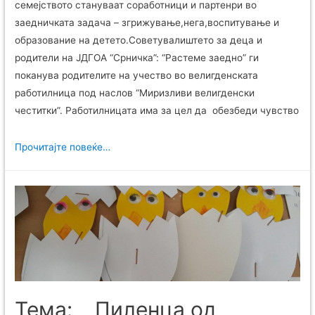
семејството стануваат соработници и партенри во
заедничката задача – згрижување,нега,воспитување и
образование на детето.Советувалиштето за деца и
родители на ЈДГОА “Срничка”: “Растеме заедно” ги
поканува родителите на учество во велигденската
работилница под наслов “Миризливи велигденски
честитки”. Работилницата има за цел да обезбеди чувство
на заедништво и социјална …
Прочитајте повеќе…
Тема: ,, Пиленца од