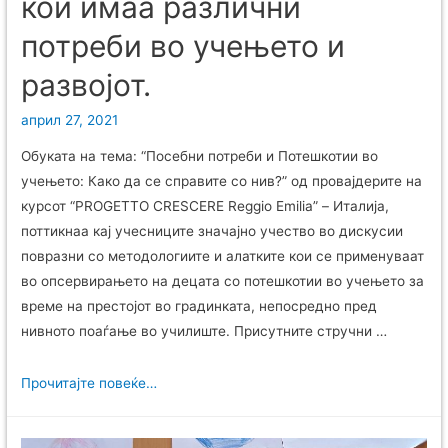
кои имаа различни
потреби во учењето и
развојот.
април 27, 2021
Обуката на тема: “Посебни потреби и Потешкотии во
учењето: Како да се справите со нив?” од провајдерите на
курсот “PROGETTO CRESCERE Reggio Emilia” – Италија,
поттикнаа кај учесниците значајно учество во дискусии
повразни со методологиите и алатките кои се применуваат
во опсервирањето на децата со потешкотии во учењето за
време на престојот во градинката, непосредно пред
нивното поаѓање во училиште. Присутните стручни …
Прочитајте повеќе…