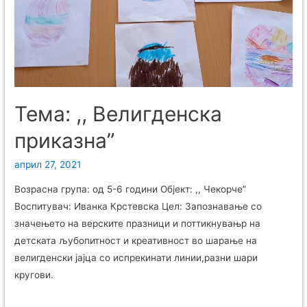
Тема: ,, Велигденска
приказна”
април 27, 2021
Возрасна група: од 5-6 години Објект: ,, Чекорче”
Воспитувач: Иванка Крстевска Цел: Запознавање со
значењето на верските празници и поттикнувањр на
детската љубопитност и креативност во шарање на
велигденски јајца со испрекинати линии,разни шари
кругови.