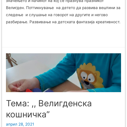
значењето и начинот на кој се празнува празникот
Велигден. Поттикнување на детето да развива вештини за
следење и слушање на говорот на другите и негово
разбирање. Развивање на детската фантазија креативност.
Тема: ,, Велигденска
кошничка”
април 28, 2021