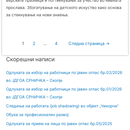
верските празници и поттикнување за учество во нивната
прослава. Збогатување на детското искуство како основа
за стекнување на нови знаења.
1
2
…
4
Следна страница
→
Скорешни написи
Одлуката за избор на работници по јавен оглас бр.02/2026
во ЈДГОА СРНИЧКА – Скопје
Одлуката за избор на работници по јавен оглас бр.01/2026
во ЈДГОА СРНИЧКА – Скопје
Следење на работата (job shadowing) во објект „Чекорче“
Обука за професионален развој
Одлуката за прием на лица по јавен оглас бр.05/2025