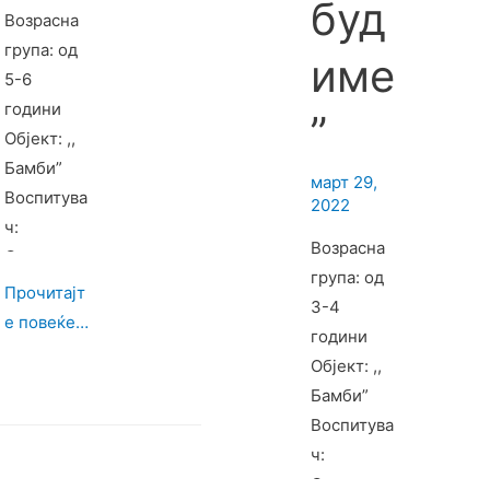
буд
Возрасна
група: од
име
5-6
години
”
Објект: ,,
Бамби”
март 29,
Воспитува
2022
ч:
Возрасна
Светлана
група: од
Дичоска
Прочитајт
3-4
Цел: Да се
е повеќе…
години
оспособув
Објект: ,,
а за
Бамби”
визуелно
Воспитува
восприем
ч:
ање и
Снежана