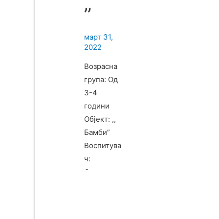
”
март 31,
2022
Возрасна
група: Од
3-4
години
Објект: ,,
Бамби”
Воспитува
ч:
Снежана
Димова
Цел:
Поттикнув