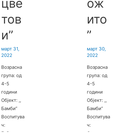
цве
ож
тов
ито
и”
”
март 31,
март 30,
2022
2022
Возрасна
Возрасна
група: од
група: од
4-5
4-5
години
години
Објект: ,,
Објект: ,,
Бамби”
Бамби”
Воспитува
Воспитува
ч:
ч:
Габриела
Светлана