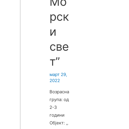
Мо
рск
и
све
т”
март 29,
2022
Возрасна
група: од
2-3
години
Објект: ,,