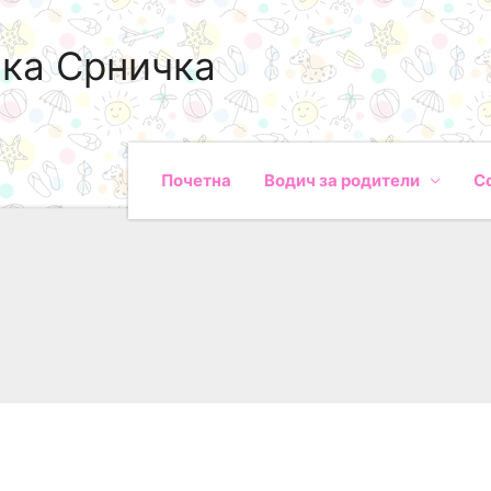
ка Срничка
Почетна
Водич за родители
С