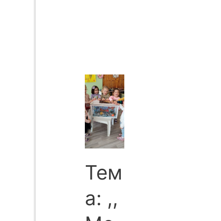
Тем
а: ,,