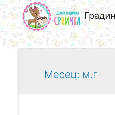
Градин
Месец:
м.г