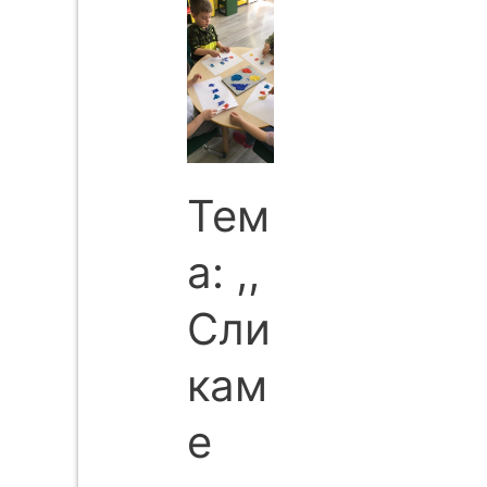
Тем
а: ,,
Сли
кам
е