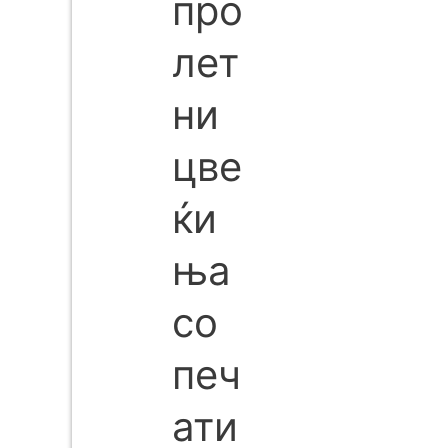
про
лет
ни
цве
ќи
ња
со
печ
ати