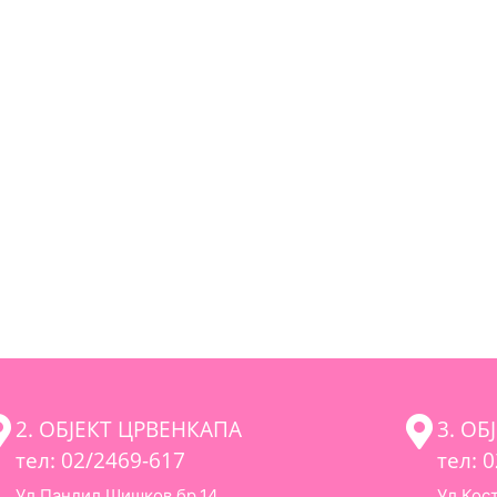
2. ОБЈЕКТ ЦРВЕНКАПА
3. ОБ
тел: 02/2469-617
тел: 
Ул.Пандил Шишков бр.14
Ул.Кос