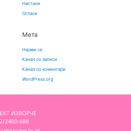
Настани
Огласи
Мета
Најави се
Канал со записи
Канал со коментари
WordPress.org
ЈЕКТ ИЗВОРЧЕ
02/2460-688
та Новаковиќ бр.26