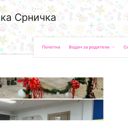
ка Срничка
Почетна
Водич за родители
С