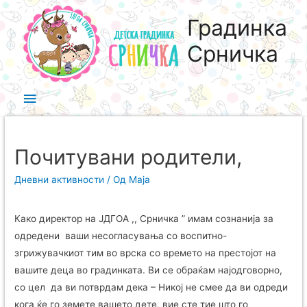
Градинка
Срничка
Почитувани родители,
Дневни активности
/ Од
Maja
Како директор на ЈДГОА ,, Срничка ” имам сознанија за
одредени ваши несогласувања со воспитно-
згрижувачкиот тим во врска со времето на престојот на
вашите деца во градинката. Ви се обраќам најодговорно,
со цел да ви потврдам дека – Никој не смее да ви одреди
кога ќе го земете вашето дете, вие сте тие што го