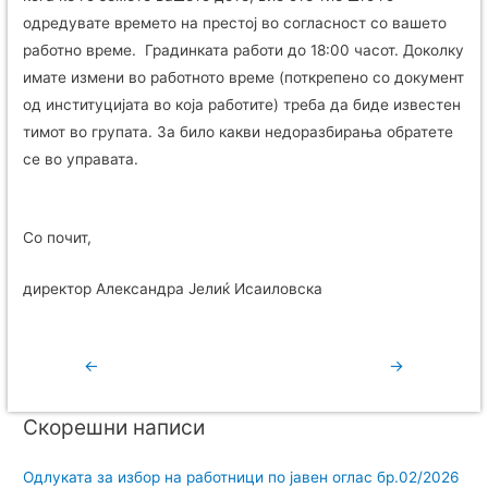
одредувате времето на престој во согласност со вашето
работно време. Градинката работи до 18:00 часот. Доколку
имате измени во работното време (поткрепено со документ
од институцијата во која работите) треба да биде известен
тимот во групата. За било какви недоразбирања обратете
се во управата.
Со почит,
директор Александра Јелиќ Исаиловска
←
→
Скорешни написи
Одлуката за избор на работници по јавен оглас бр.02/2026