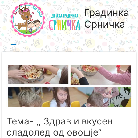
Градинка
Срничка
Тема- ,, Здрав и вкусен
сладолед од овошје”