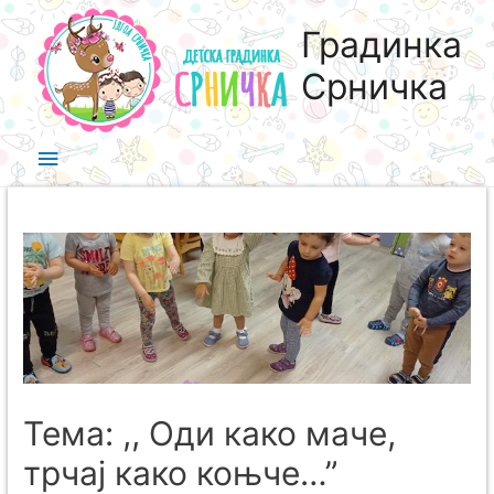
Градинка
Срничка
Тема: ,, Оди како маче,
трчај како коњче…”