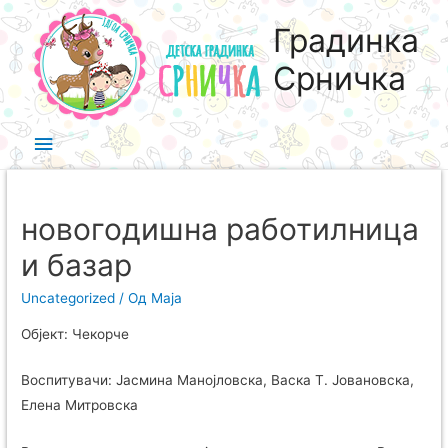
Градинка
Срничка
новогодишна работилница
и базар
Uncategorized
/ Од
Maja
Објект: Чекорче
Воспитувачи: Јасмина Манојловска, Васка Т. Јовановска,
Елена Митровска