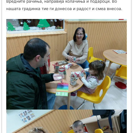
Вредните рачиња, направија колачиња и подароци. Во
нашата градинка тие ги донесоа и радост и смеа внесоа.